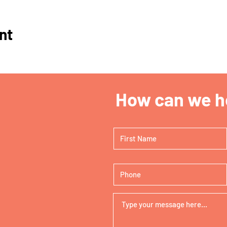
nt
How can we he