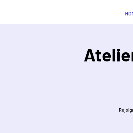
STEAM Curious
HO
Atelie
Rejoig