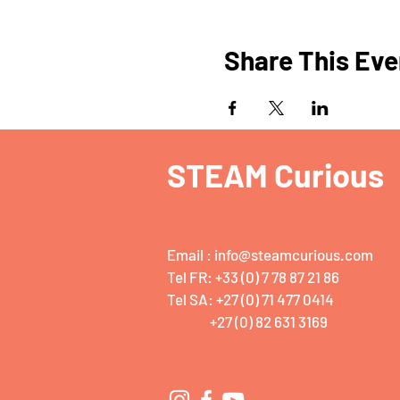
Share This Eve
STEAM Curious
Email :
info@steamcurious.com
Tel FR: +33 (0) 7 78 87 21 86
Tel SA: +27 (0) 71 477 0414
+27 (0) 82 631 3169