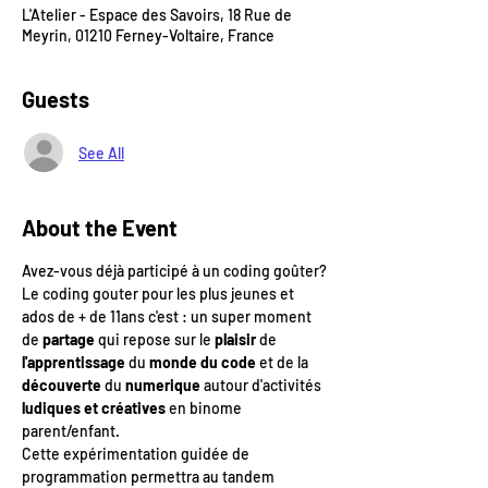
L'Atelier - Espace des Savoirs, 18 Rue de
Meyrin, 01210 Ferney-Voltaire, France
Guests
See All
About the Event
Avez-vous déjà participé à un coding goûter?
Le coding gouter pour les plus jeunes et 
ados de + de 11ans c'est : un super moment 
de 
partage 
qui repose sur le 
plaisir 
de 
l'apprentissage 
du 
monde du code
 et de la 
découverte 
du
 numerique 
autour d'activités 
ludiques et créatives 
en binome 
parent/enfant.
Cette expérimentation guidée de 
programmation permettra au tandem 