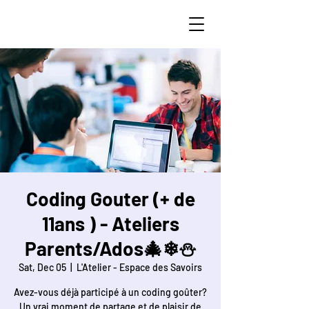
STEAM Curious
Coding Gouter (+ de
11ans ) - Ateliers
Parents/Ados🎄❄⛄
Sat, Dec 05
  |  
L'Atelier - Espace des Savoirs
Avez-vous déjà participé à un coding goûter?
Un vrai moment de partage et de plaisir de